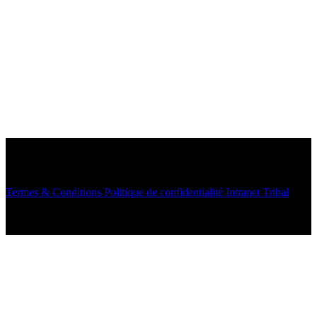
© 2026 Tribal INC. TOUS DROITS RÉSERVÉS.
Termes & Conditions
Politique de confidentialité
Intranet Tribal