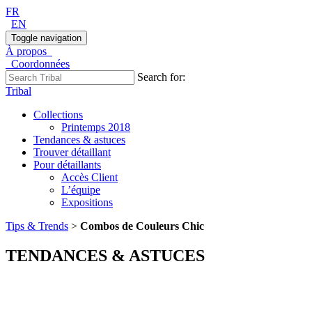
FR
EN
Toggle navigation
À propos
Coordonnées
Search for:
Tribal
Collections
Printemps 2018
Tendances & astuces
Trouver détaillant
Pour détaillants
Accès Client
L’équipe
Expositions
Tips & Trends
>
Combos de Couleurs Chic
TENDANCES & ASTUCES